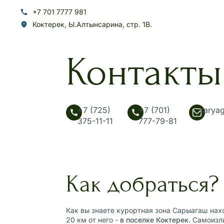
+7 701 7777 981
Коктерек, Ы.Алтынсарина, стр. 1В.
Контакты
+7 (725)
+7 (701)
sarya
375-11-11
777-79-81
Как добраться?
Как вы знаете курортная зона Сарыагаш нах
20 км от него -
в поселке Коктерек
. Самоиз