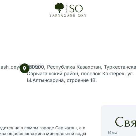
gash_oxy@mail.ru
160900, Республика Казахстан, Туркестанска
Сарыагашский район, поселок Коктерек, ул.
Ы.Алтынсарина, строение 1В.
Свя
одится не в самом городе Сарыагаш, а в
Имя
ливающаяся скважина минеральной воды