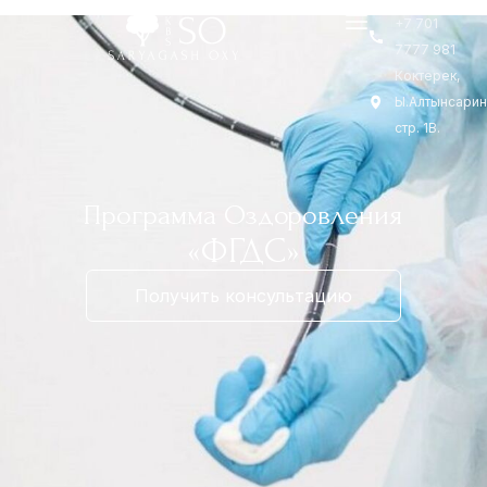
+7 701
7777 981
Коктерек,
Ы.Алтынсарин
стр. 1В.
Программа Оздоровления
«ФГДС»
Получить консультацию